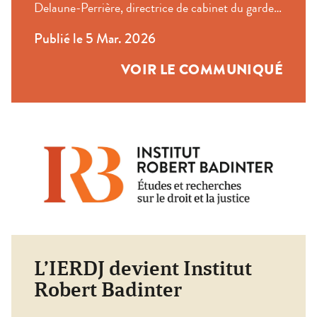
Delaune-Perrière, directrice de cabinet du garde
du Prix Vendôme
des Sceaux, honore Florian ENGEL, lauréat
Publié le 5 Mar. 2026
2024, pour sa thèse « les droits du tiers en
procédure pénale » et Pierre-François LASLIER,
VOIR LE COMMUNIQUÉ
lauréat 2025, pour sa thèse « réseaux sociaux
numériques et responsabilité pénale ». Le Prix
Vendôme est une distinction annuelle prestigieuse
qui récompense depuis 2007 les […]
L’IERDJ devient Institut
Robert Badinter