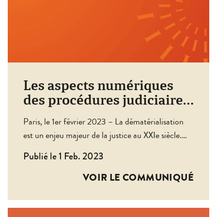
Les aspects numériques
des procédures judiciaires
et la fabrique des e-
Paris, le 1er février 2023 – La dématérialisation
usagers
est un enjeu majeur de la justice au XXIe siècle.
Son développement ne saurait se faire au
Publié le 1 Feb. 2023
détriment du droit fondamental d’accéder au
tribunal notamment au regard des populations les
VOIR LE COMMUNIQUÉ
plus vulnérables. Par ailleurs, la question de l’accès
au droit a été prise en charge par l’État et […]