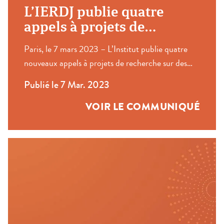
L’IERDJ publie quatre
appels à projets de
recherche thématique
Paris, le 7 mars 2023 – L’Institut publie quatre
nouveaux appels à projets de recherche sur des
thématiques aussi diverses que porteuses et dont
Publié le 7 Mar. 2023
les approches pluridisciplinaires sont pleinement
sollicitées. La justice des relations économiques :
VOIR LE COMMUNIQUÉ
connaître ses acteurs, ses pratiques, son
fonctionnement, ses usages et ses représentations
L’exécution des décisions en matière
environnementale Les […]