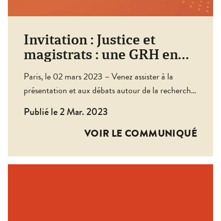
Invitation : Justice et
magistrats : une GRH en
miettes ?
Paris, le 02 mars 2023 – Venez assister à la
présentation et aux débats autour de la recherche
dirigée par Sylvie Pierre-Maurice, Lionel Jacquot
Publié le 2 Mar. 2023
et Estelle Mercier. Cette recherche éclaire les
transformations de la gestion des ressources
VOIR LE COMMUNIQUÉ
humaines (GRH) des magistrat·es en comparant
les cas français et belge et en prenant comme
contrepoint le système […]