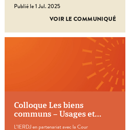
Publié le 1 Jul. 2025
VOIR LE COMMUNIQUÉ
Colloque Les biens
communs – Usages et
protection : regards
L’IERDJ en partenariat avec la Cour