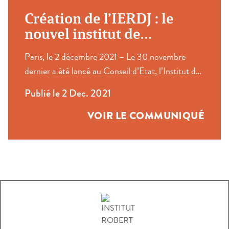
organisé avec […]
Création de l’IERDJ : le
nouvel institut de
recherche dédié au droit et
Paris, le 2 décembre 2021 – Le 30 novembre
à la justice
dernier a été lancé au Conseil d’Etat, l’Institut des
études et de la recherche sur le droit et la justice
Publié le 2 Dec. 2021
(IERDJ). À la fois think tank public et laboratoire
de recherche, dédié au droit et à la justice,
VOIR LE COMMUNIQUÉ
l’IERDJ a pour ambition d’établir des ponts entre
les acteurs, […]