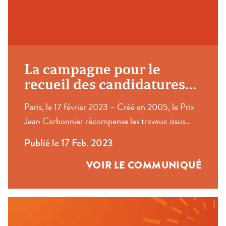
La campagne pour le
recueil des candidatures
des prix Jean Carbonnier et
Paris, le 17 février 2023 – Créé en 2005, le Prix
Vendôme 2023 est lancée
Jean Carbonnier récompense les travaux issus
d’une thèse ou un premier ouvrage portant sur le
Publié le 17 Feb. 2023
droit ou la justice, quelle que soit la discipline des
sciences humaines et sociales concernée. Depuis
VOIR LE COMMUNIQUÉ
2017, le Prix Carbonnier est attribué en
partenariat avec les éditions Dalloz. Rédigés en
français, […]