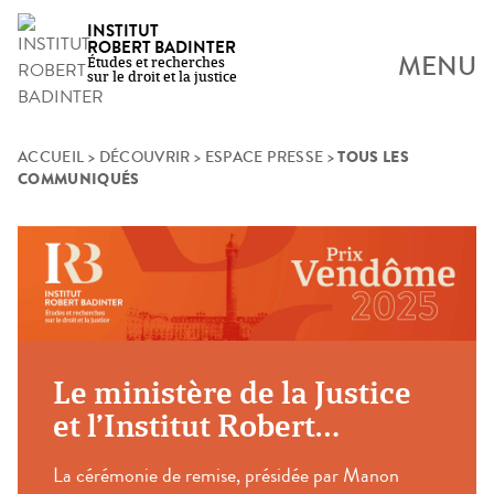
INSTITUT
ROBERT BADINTER
MENU
Études et recherches
sur le droit et la justice
TOUS LES
Skip
ACCUEIL
>
DÉCOUVRIR
>
ESPACE PRESSE
>
COMMUNIQUÉS
to
content
Le ministère de la Justice
et l’Institut Robert
Badinter remettent la
La cérémonie de remise, présidée par Manon
17ème et la 18ème édition