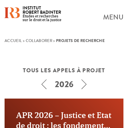
INSTITUT
ROBERT BADINTER
MENU
Études et recherches
sur le droit et la justice
PROJETS DE RECHERCHE
Skip
ACCUEIL
>
COLLABORER
>
to
content
TOUS LES APPELS À PROJET
2026
CLOS
APR 2026 – Justice et Etat
de droit : les fondements