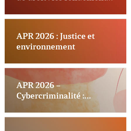
de la légitimité des juges
CLOS
APR 2026 : Justice et
environnement
CLOS
APR 2026 –
Cybercriminalité :
identifier, analyser et
comprendre le
phénomène et ses acteurs
CLOS