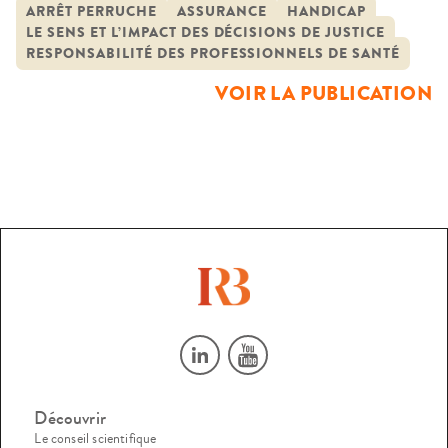
d’assurance médicale
l’importance d’une décision dans le champ social, politique,
ARRÊT PERRUCHE
ASSURANCE
HANDICAP
LE SENS ET L’IMPACT DES DÉCISIONS DE JUSTICE
médiatique, mais aussi la complexité des questions posées
RESPONSABILITÉ DES PROFESSIONNELS DE SANTÉ
par un tel cas sur les plans juridique, éthique, économique,
VOIR LA PUBLICATION
philosophique. […]
Découvrir
Le conseil scientifique