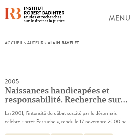
INSTITUT
ROBERT BADINTER
MENU
Études et recherches
sur le droit et la justice
ALAIN RAVELET
Skip
ACCUEIL
>
AUTEUR
>
to
content
2005
Naissances handicapées et
responsabilité. Recherche sur
l’impact de l’arrêt « Perruche »
En 2001, l’intensité du débat suscité par le désormais
sur la jurisprudence et sur les
célèbre « arrêt Perruche », rendu le 17 novembre 2000 par
pratiques en matière
l’Assemblée plénière de la Cour de cassation, révélait