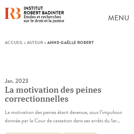
INSTITUT
ROBERT BADINTER
MENU
Études et recherches
sur le droit et la justice
ANNE-GAËLLE ROBERT
Skip
ACCUEIL
>
AUTEUR
>
to
content
Jan. 2023
La motivation des peines
correctionnelles
La motivation des peines étant devenue, sous l’impulsion
donnée par la Cour de cassation dans ses arrêts du 1er
février 2017, une obligation générale et absolue dans le