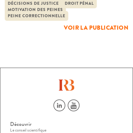
champ correctionnel, la question de sa traduction dans les
DÉCISIONS DE JUSTICE
DROIT PÉNAL
MOTIVATION DES PEINES
pratiques des juridictions du fond se pose nécessairement
PEINE CORRECTIONNELLE
au regard du contexte de crise du service public de […]
VOIR LA PUBLICATION
Découvrir
Le conseil scientifique