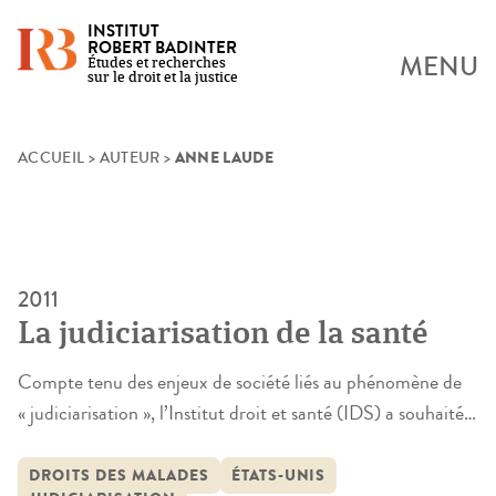
INSTITUT
ROBERT BADINTER
MENU
Études et recherches
sur le droit et la justice
ANNE LAUDE
Skip
ACCUEIL
>
AUTEUR
>
to
content
2011
La judiciarisation de la santé
Compte tenu des enjeux de société liés au phénomène de
« judiciarisation », l’Institut droit et santé (IDS) a souhaité
contribuer au débat actuel et analyser plus spécifiquement
le phénomène de judiciarisation de la santé. La recherche
DROITS DES MALADES
ÉTATS-UNIS