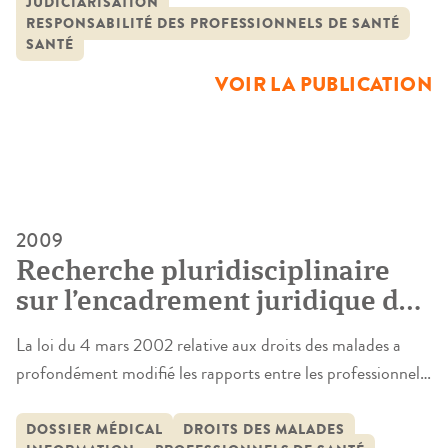
JUDICIARISATION
menée présente des statistiques globales et objectives. Pour
RESPONSABILITÉ DES PROFESSIONNELS DE SANTÉ
cette raison, elle a été réalisée à partir de l’analyse des
SANTÉ
décisions […]
VOIR LA PUBLICATION
2009
Recherche pluridisciplinaire
sur l’encadrement juridique de
la décision médicale
La loi du 4 mars 2002 relative aux droits des malades a
profondément modifié les rapports entre les professionnels
de santé et les patients en reconnaissant, au-delà des droits
généraux de la personne, le respect de l’individualité de
DOSSIER MÉDICAL
DROITS DES MALADES