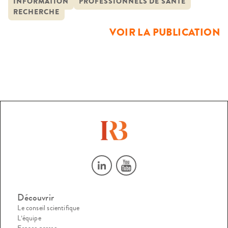
INFORMATION
PROFESSIONNELS DE SANTÉ
l’usager du système de santé. En effet, alors qu’auparavant
RECHERCHE
la décision médicale relevait du seul médecin, la […]
VOIR LA PUBLICATION
Découvrir
Le conseil scientifique
L’équipe