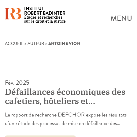
INSTITUT
ROBERT BADINTER
MENU
Études et recherches
sur le droit et la justice
ANTOINE VION
Skip
ACCUEIL
>
AUTEUR
>
to
content
Fév. 2025
Défaillances économiques des
cafetiers, hôteliers et
restaurateurs : prises en charge
Le rapport de recherche DEFCHOR expose les résultats
institutionnelles et
d’une étude des processus de mise en défaillance des
conséquences biographiques
entreprises qui met au jour, d’une part, la diversité des