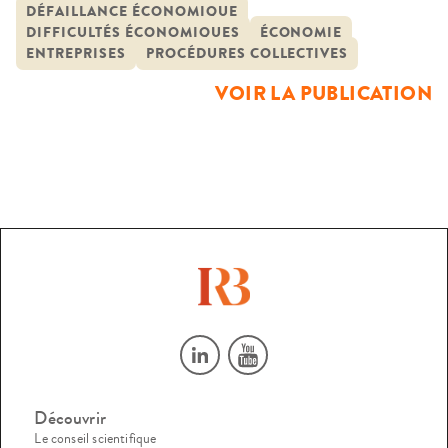
acteurs institutionnels (administratifs, juridictionnels,
DÉFAILLANCE ÉCONOMIQUE
DIFFICULTÉS ÉCONOMIQUES
ÉCONOMIE
professionnels et associatifs) en charge du travail de
ENTREPRISES
PROCÉDURES COLLECTIVES
prévention et de traitement des difficultés, d’autre part, les
VOIR LA PUBLICATION
perceptions des situations et les ressources mobilisées […]
Découvrir
Le conseil scientifique