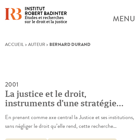
INSTITUT
ROBERT BADINTER
MENU
Études et recherches
sur le droit et la justice
BERNARD DURAND
Skip
ACCUEIL
>
AUTEUR
>
to
content
2001
La justice et le droit,
instruments d’une stratégie
coloniale
En prenant comme axe central la Justice et ses institutions,
sans négliger le droit qu’elle rend, cette recherche
entendait répondre à la question suivante : peut-on