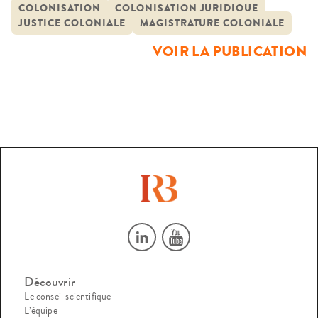
déceler, sous la Troisième République, une stratégie mise en
COLONISATION
COLONISATION JURIDIQUE
JUSTICE COLONIALE
MAGISTRATURE COLONIALE
œuvre par le droit et les institutions judiciaires qui prenne
en compte les réalités du terrain colonial, implique les
VOIR LA PUBLICATION
diverses […]
Découvrir
Le conseil scientifique
L’équipe