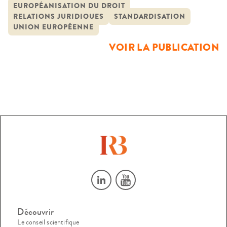
professions juridiques et judiciaires des États membres de
EUROPÉANISATION DU DROIT
RELATIONS JURIDIQUES
STANDARDISATION
l’Union européenne. Ces professions sont en effet
UNION EUROPÉENNE
devenues les acteurs principaux de la mise en œuvre du
VOIR LA PUBLICATION
droit de l’Union européenne en même temps […]
Découvrir
Le conseil scientifique