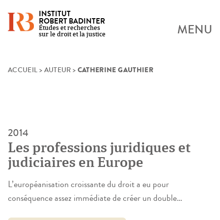
INSTITUT
ROBERT BADINTER
MENU
Études et recherches
sur le droit et la justice
CATHERINE GAUTHIER
Skip
ACCUEIL
>
AUTEUR
>
to
content
2014
Les professions juridiques et
judiciaires en Europe
L’européanisation croissante du droit a eu pour
conséquence assez immédiate de créer un double
mouvement qui a eu un impact significatif sur les