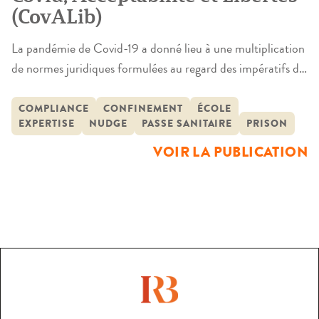
(CovALib)
La pandémie de Covid-19 a donné lieu à une multiplication
de normes juridiques formulées au regard des impératifs de
protection de la santé publique.Conçues dans l’urgence,
ces règles ont restreint des libertés fondamentales,
COMPLIANCE
CONFINEMENT
ÉCOLE
EXPERTISE
NUDGE
PASSE SANITAIRE
PRISON
suscitant des réactions sur leur mise en œuvre et leur
légitimité. L’objectif de ce rapport est de comprendre les
VOIR LA PUBLICATION
logiques de conformité, […]