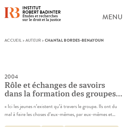
INSTITUT
ROBERT BADINTER
MENU
Études et recherches
sur le droit et la justice
CHANTAL BORDES-BENAYOUN
Skip
ACCUEIL
>
AUTEUR
>
to
content
2004
Rôle et échanges de savoirs
dans la formation des groupes
juvéniles urbains
« Ici les jeunes n’existent qu’à travers le groupe. Ils ont du
mal à faire les choses d’eux-mêmes, par eux-mêmes et
pour eux-mêmes». On ne saurait trouver meilleure