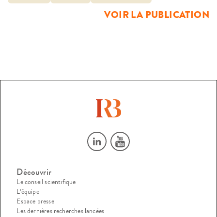
nous avons recueilli des récits croisés auprès des deux
VOIR LA PUBLICATION
générations de vingt familles. […]
Découvrir
Le conseil scientifique
L’équipe
Espace presse
Les dernières recherches lancées