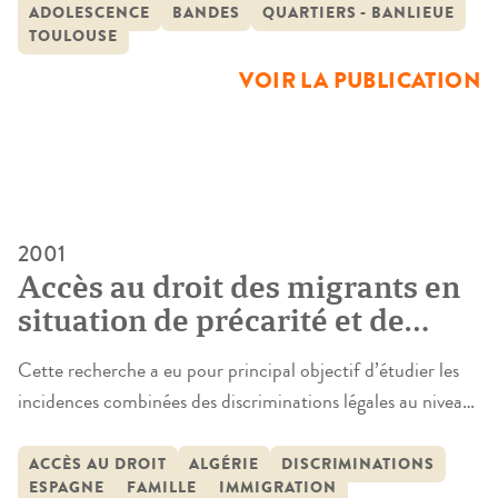
conclusion que ces deux phrases prononcées par un
ADOLESCENCE
BANDES
QUARTIERS - BANLIEUE
TOULOUSE
animateur, pour présenter cette recherche sur le
regroupement juvénile dans les quartiers de Toulouse.
VOIR LA PUBLICATION
Cette recherche est issue de […]
2001
Accès au droit des migrants en
situation de précarité et de
leurs enfants : une approche
Cette recherche a eu pour principal objectif d’étudier les
pragmatique et dynamique des
incidences combinées des discriminations légales au niveau
discriminations légales fondées
familial, à travers l’expérience de migrants algériens et
sur la nationalité
espagnols arrivés en France entre 1960 et 1970, ainsi qu’à
ACCÈS AU DROIT
ALGÉRIE
DISCRIMINATIONS
ESPAGNE
FAMILLE
IMMIGRATION
travers celle de leurs enfants. Procédant par entretiens,