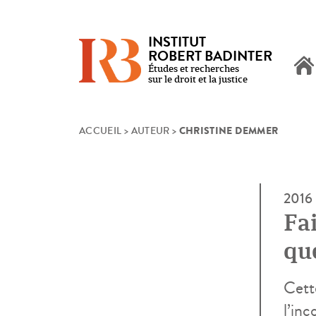
INSTITUT
ROBERT BADINTER
Études et recherches
sur le droit et la justice
CHRISTINE DEMMER
Skip
ACCUEIL
>
AUTEUR
>
to
content
2016
Fai
qu
Cette
l’inc