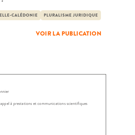
ur les intéressés, du projet
Elle commence par spécifier la
ELLE-CALÉDONIE
PLURALISME JURIDIQUE
VOIR LA PUBLICATION
onnier
, appel à prestations et communications scientifiques