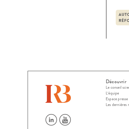
pour 
cont
AUT
RÉF
déma
Découvrir
Le conseil scie
L’équipe
Espace presse
Les dernières 