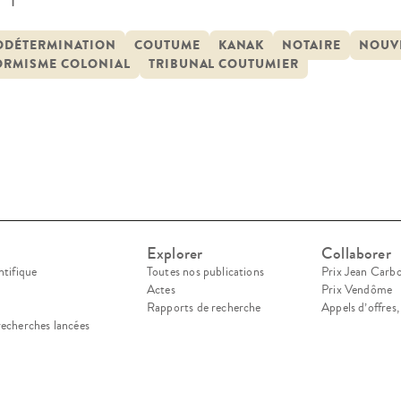
ambition principale de mesurer la pertinence, po
emporain d’écriture d’un droit coutumier kanak. 
ODÉTERMINATION
COUTUME
KANAK
NOTAIRE
NOUV
ORMISME COLONIAL
TRIBUNAL COUTUMIER
rche normative entreprise actuellement […]
Explorer
Collaborer
ntifique
Toutes nos publications
Prix Jean Carb
Actes
Prix Vendôme
Rapports de recherche
Appels d’offres
recherches lancées