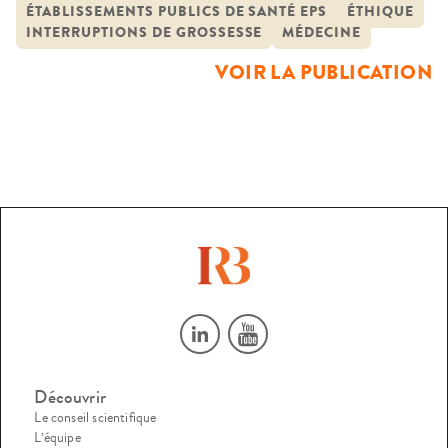
obstétrique de CHU
“médicales” de grossesse (I.M.G) en cas d’anomalie fœtale
ÉTABLISSEMENTS PUBLICS DE SANTÉ EPS
ÉTHIQUE
INTERRUPTIONS DE GROSSESSE
MÉDECINE
(malformation ou anomalie chromosomique). Les progrès
techniques concernent à la fois la qualité et la
VOIR LA PUBLICATION
généralisation de la surveillance échographique de la
grossesse et le […]
Découvrir
Le conseil scientifique
L’équipe