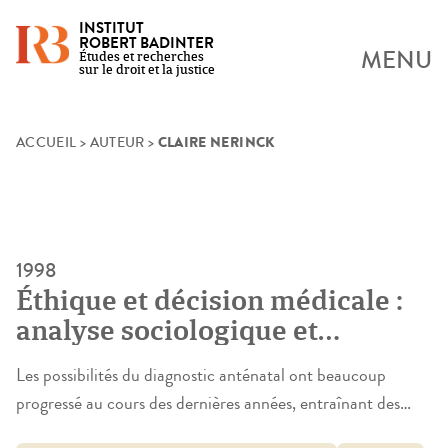
INSTITUT
ROBERT BADINTER
MENU
Études et recherches
sur le droit et la justice
CLAIRE NERINCK
Skip
ACCUEIL
>
AUTEUR
>
to
content
1998
Éthique et décision médicale :
analyse sociologique et
juridique du fonctionnement du
Les possibilités du diagnostic anténatal ont beaucoup
« Comité de vigilance » d’un
progressé au cours des dernières années, entraînant des
département de gynécologie-
modifications dans la pratique des interruptions dites