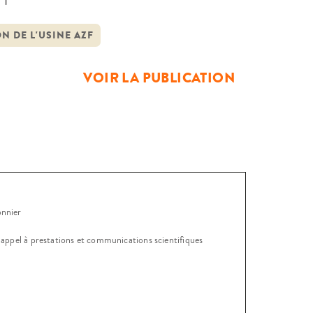
our objet, dans le cadre d’un retour
d’aide, de prise en […]
N DE L'USINE AZF
VOIR LA PUBLICATION
onnier
, appel à prestations et communications scientifiques