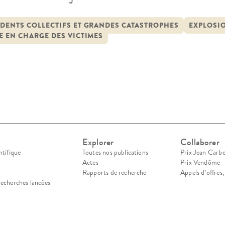
dents Collectifs et des Catastrophes. L’étude a p
érience, de présenter l’ensemble des dispositifs 
DENTS COLLECTIFS ET GRANDES CATASTROPHES
EXPLOSIO
E EN CHARGE DES VICTIMES
Explorer
Collaborer
ntifique
Toutes nos publications
Prix Jean Carb
Actes
Prix Vendôme
Rapports de recherche
Appels d’offres
recherches lancées