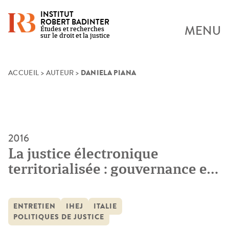
INSTITUT
ROBERT BADINTER
MENU
Études et recherches
sur le droit et la justice
DANIELA PIANA
Skip
ACCUEIL
>
AUTEUR
>
to
content
2016
La justice électronique
territorialisée : gouvernance et
réforme judiciaire en Italie.
Entretien avec Daniela Piana,
ENTRETIEN
IHEJ
ITALIE
Professeure à l’Université de
POLITIQUES DE JUSTICE