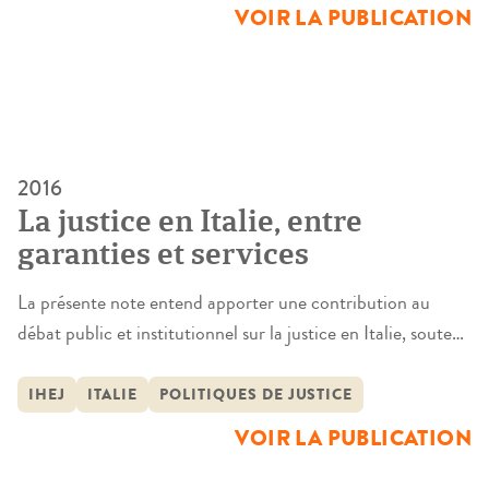
Bologne
VOIR LA PUBLICATION
2016
La justice en Italie, entre
garanties et services
La présente note entend apporter une contribution au
débat public et institutionnel sur la justice en Italie, soutenu
par la connaissance scientifique ayant été acquise au cours
d’années de recherche, en Italie et en Europe, et visant à
IHEJ
ITALIE
POLITIQUES DE JUSTICE
répondre aux questions que se posent actuellement tous les
VOIR LA PUBLICATION
citoyens italiens : est-il vrai que la justice […]