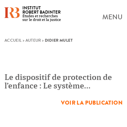
INSTITUT
ROBERT BADINTER
MENU
Études et recherches
sur le droit et la justice
DIDIER MULET
Skip
ACCUEIL
>
AUTEUR
>
to
content
Le dispositif de protection de
l’enfance : Le système
d’information et les relations
entre les départements et
VOIR LA PUBLICATION
l’institution judiciaire