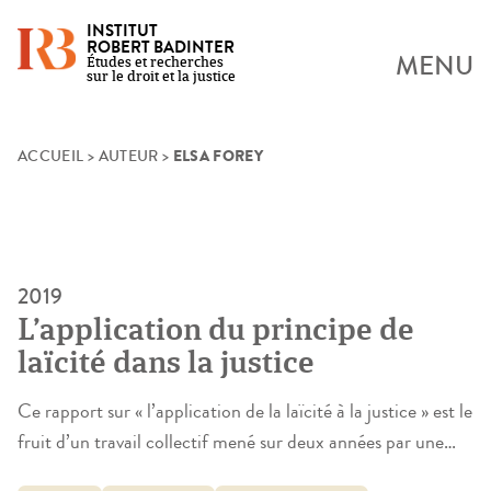
INSTITUT
ROBERT BADINTER
MENU
Études et recherches
sur le droit et la justice
ELSA FOREY
Skip
ACCUEIL
>
AUTEUR
>
to
content
2019
L’application du principe de
laïcité dans la justice
Ce rapport sur « l’application de la laïcité à la justice » est le
fruit d’un travail collectif mené sur deux années par une
équipe d’enseignants-chercheurs (juristes et sociologues)