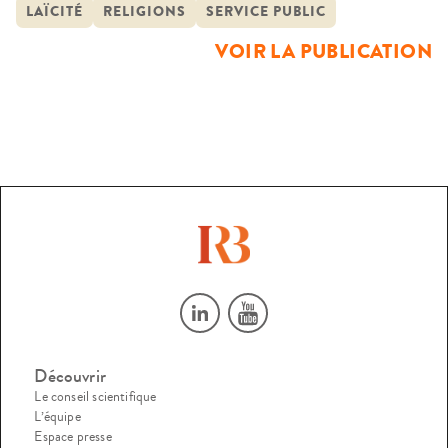
avec le soutien de la mission de recherche « Droit et Justice
LAÏCITÉ
RELIGIONS
SERVICE PUBLIC
». Le sujet est d’autant plus intéressant que la justice n’est
VOIR LA PUBLICATION
sans doute pas un service public […]
Découvrir
Le conseil scientifique
L’équipe
Espace presse