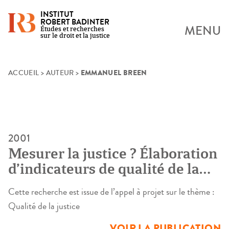
INSTITUT
ROBERT BADINTER
MENU
Études et recherches
sur le droit et la justice
EMMANUEL BREEN
Skip
ACCUEIL
>
AUTEUR
>
to
content
2001
Mesurer la justice ? Élaboration
d’indicateurs de qualité de la
justice dans une perspective
Cette recherche est issue de l’appel à projet sur le thème :
comparative
Qualité de la justice
VOIR LA PUBLICATION