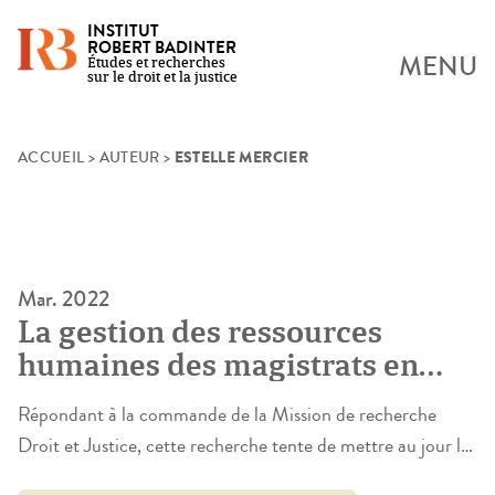
INSTITUT
ROBERT BADINTER
MENU
Études et recherches
sur le droit et la justice
ESTELLE MERCIER
Skip
ACCUEIL
>
AUTEUR
>
to
content
Mar. 2022
La gestion des ressources
humaines des magistrats en
France et en Europe
Répondant à la commande de la Mission de recherche
Droit et Justice, cette recherche tente de mettre au jour les
transformations de la gestion des ressources humaines