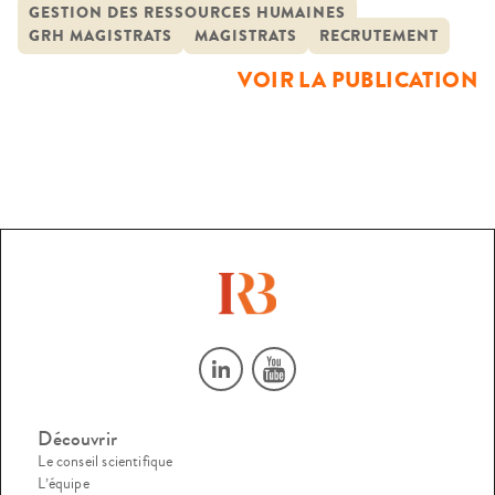
(GRH) des magistrat·es. Conduite par une équipe
GESTION DES RESSOURCES HUMAINES
GRH MAGISTRATS
MAGISTRATS
RECRUTEMENT
pluridisciplinaire (droit, sciences de gestion et sociologie)
de chercheur·ses français et belges, elle vise à caractériser le
VOIR LA PUBLICATION
modèle de GRH de […]
Découvrir
Le conseil scientifique
L’équipe