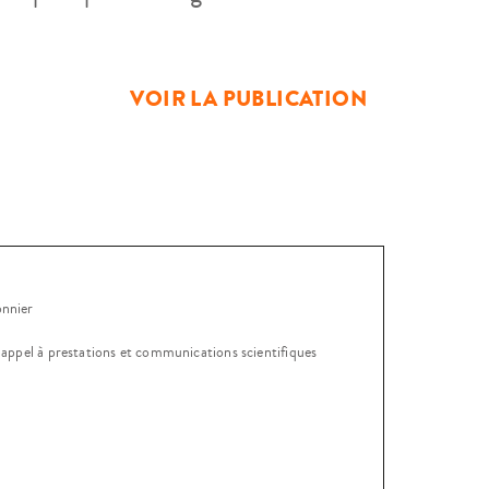
du vainqueur « politique » de cette
part, […]
VOIR LA PUBLICATION
onnier
, appel à prestations et communications scientifiques