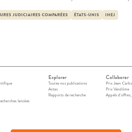
rt terme, le débat s’est focalisé sur la question 
ion, la portée de celle-ci va bien au-delà. D’une 
URES JUDICIAIRES COMPARÉES
ÉTATS-UNIS
IHEJ
Explorer
Collaborer
ntifique
Toutes nos publications
Prix Jean Carb
Actes
Prix Vendôme
Rapports de recherche
Appels d’offres
recherches lancées