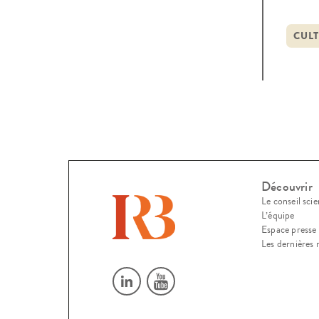
à cou
décis
CULT
Découvrir
Le conseil scie
L’équipe
Espace presse
Les dernières 