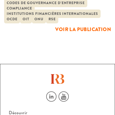
France
un ensemble de codes de gouvernance d’application
CODES DE GOUVERNANCE D'ENTREPRISE
COMPLIANCE
volontaire. En France, nombre des règles matérielles de
INSTITUTIONS FINANCIÈRES INTERNATIONALES
gouvernance ne sont pas contenues dans des textes
OCDE
OIT
ONU
RSE
législatifs ou réglementaires […]
VOIR LA PUBLICATION
Découvrir