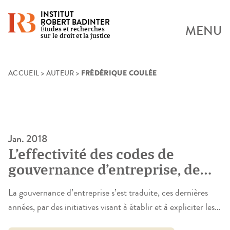
INSTITUT
ROBERT BADINTER
MENU
Études et recherches
sur le droit et la justice
FRÉDÉRIQUE COULÉE
Skip
ACCUEIL
>
AUTEUR
>
to
content
Jan. 2018
L’effectivité des codes de
gouvernance d’entreprise, de
l’intérêt du droit international
La gouvernance d’entreprise s’est traduite, ces dernières
pour apprécier l’opportunité
années, par des initiatives visant à établir et à expliciter les «
d’une réforme législative en
meilleures pratiques » en la matière qui ont débouché sur