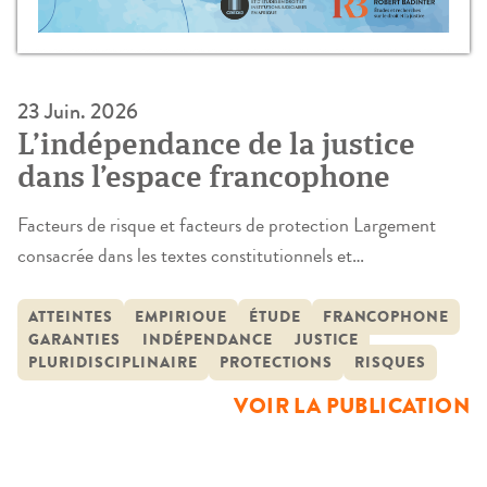
23 Juin. 2026
L’indépendance de la justice
dans l’espace francophone
Facteurs de risque et facteurs de protection Largement
consacrée dans les textes constitutionnels et
internationaux, l’indépendance de la justice demeure
pourtant exposée à des vulnérabilités persistantes et
ATTEINTES
EMPIRIQUE
ÉTUDE
FRANCOPHONE
GARANTIES
INDÉPENDANCE
JUSTICE
renouvelées. Les évolutions sociétales contemporaines
PLURIDISCIPLINAIRE
PROTECTIONS
RISQUES
participent à modifier en conséquence les formes
VOIR LA PUBLICATION
d’influence auxquelles le pouvoir judiciaire est sujet,
nécessitant des processus de protection ajustés. Partant de
ce […]