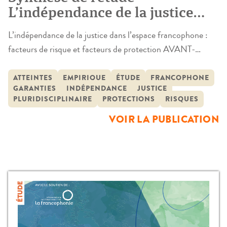
L’indépendance de la justice
dans l’espace francophone –
L’indépendance de la justice dans l’espace francophone :
Traductions en anglais,
facteurs de risque et facteurs de protection AVANT-
espagnol, allemand, et
PROPOS ET SYNTHÈSE P.07 The independence of the
portugais
judiciary in the francophone world: risks and safeguards
ATTEINTES
EMPIRIQUE
ÉTUDE
FRANCOPHONE
GARANTIES
INDÉPENDANCE
JUSTICE
FOREWORD AND SUMMARY P.35 La independencia
PLURIDISCIPLINAIRE
PROTECTIONS
RISQUES
de la justicia en el espacio francófono: factores de riesgo y
VOIR LA PUBLICATION
de protección PREFACIO Y RESUMEN P.61 Die […]