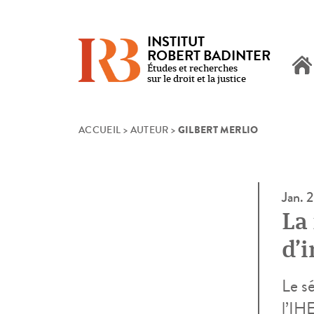
INSTITUT
ROBERT BADINTER
Études et recherches
sur le droit et la justice
GILBERT MERLIO
Skip
ACCUEIL
>
AUTEUR
>
to
content
Jan. 
La
d’i
Le sé
l’IH