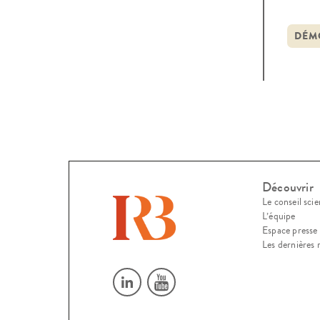
thème
du mo
DÉM
Découvrir
Le conseil scie
L’équipe
Espace presse
Les dernières 