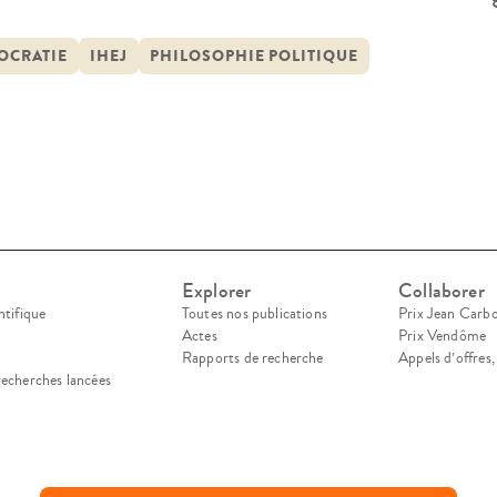
 « La fin de la démocratie ? ». Depuis la chute d
dèle de la démocratie libérale, l’histoire sembl
OCRATIE
IHEJ
PHILOSOPHIE POLITIQUE
Explorer
Collaborer
ntifique
Toutes nos publications
Prix Jean Carb
Actes
Prix Vendôme
Rapports de recherche
Appels d’offres
recherches lancées