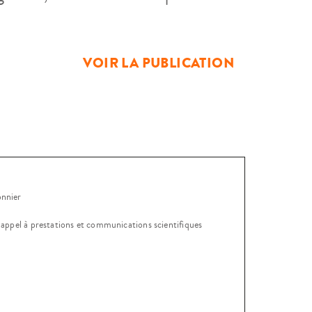
e l’union soviétique et le triomphe
e achevée. Les […]
VOIR LA PUBLICATION
onnier
, appel à prestations et communications scientifiques