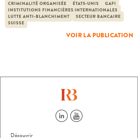
suscité un ensemble de normes destinées à s’appliquer dans
CRIMINALITÉ ORGANISÉE
ÉTATS-UNIS
GAFI
INSTITUTIONS FINANCIÈRES INTERNATIONALES
le monde entier et s’est étendue, au gré de l’actualité, à de
LUTTE ANTI-BLANCHIMENT
SECTEUR BANCAIRE
nouvelles problématiques, à l’instar de la […]
SUISSE
VOIR LA PUBLICATION
Découvrir