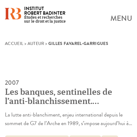
INSTITUT
ROBERT BADINTER
MENU
Études et recherches
sur le droit et la justice
GILLES FAVAREL-GARRIGUES
Skip
ACCUEIL
>
AUTEUR
>
to
content
2007
Les banques, sentinelles de
l’anti-blanchissement.
L’invention d’une spécialiste
La lutte anti-blanchiment, enjeu international depuis le
professionnelle dans le secteur
sommet de G7 de l’Arche en 1989, s’impose aujourd’hui à
financier
tous les Etats et à tous les intermédiaires financiers. Elle a