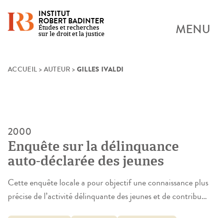
INSTITUT
ROBERT BADINTER
MENU
Études et recherches
sur le droit et la justice
GILLES IVALDI
Skip
ACCUEIL
>
AUTEUR
>
to
content
2000
Enquête sur la délinquance
auto-déclarée des jeunes
Cette enquête locale a pour objectif une connaissance plus
précise de l’activité délinquante des jeunes et de contribuer
à une meilleure adaptation des réponses locales à