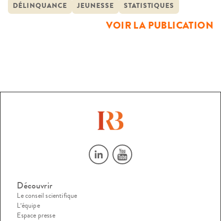
l’insécurité. Le moyen utilisé de connaître cette
DÉLINQUANCE
JEUNESSE
STATISTIQUES
délinquance est de faire parier les auteurs eux-mêmes : il
VOIR LA PUBLICATION
s’agit de mesurer la délinquance auto-déclarée.
Découvrir
Le conseil scientifique
L’équipe
Espace presse