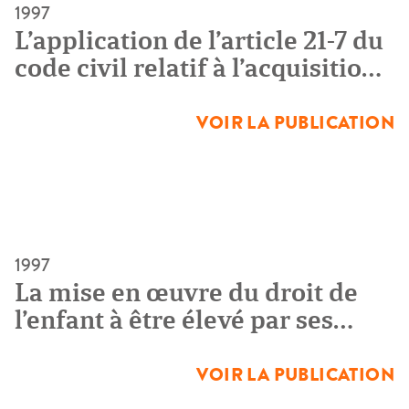
1997
L’application de l’article 21-7 du
code civil relatif à l’acquisition
de la nationalité française à
raison de la naissance et de la
VOIR LA PUBLICATION
résidence en France : bilan de
deux ans d’application du
système de manifestation de
volonté (1994-95)
1997
La mise en œuvre du droit de
l’enfant à être élevé par ses
deux parents et la
généralisation de l’exercice en
VOIR LA PUBLICATION
commun de l’autorité parentale