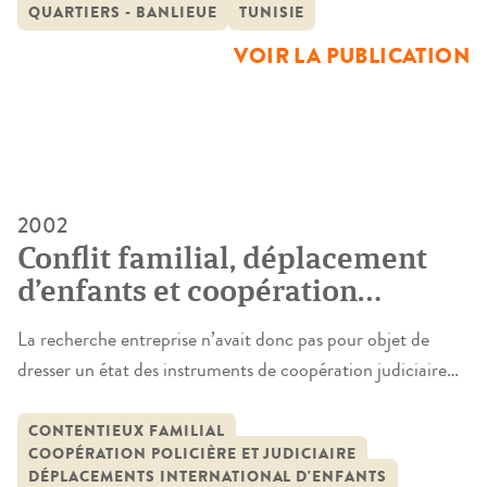
QUARTIERS - BANLIEUE
TUNISIE
VOIR LA PUBLICATION
2002
Conflit familial, déplacement
d’enfants et coopération
judiciaire internationale en
La recherche entreprise n’avait donc pas pour objet de
Europe
dresser un état des instruments de coopération judiciaire
internationale existant dans l’espace européen. Il ne
s’agissait pas non plus de se livrer à une étude analytique ou
CONTENTIEUX FAMILIAL
COOPÉRATION POLICIÈRE ET JUDICIAIRE
de dresser un bilan d’application de tel ou tel instrument, et
DÉPLACEMENTS INTERNATIONAL D'ENFANTS