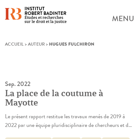
INSTITUT
ROBERT BADINTER
MENU
Études et recherches
sur le droit et la justice
HUGUES FULCHIRON
Skip
ACCUEIL
>
AUTEUR
>
to
content
Sep. 2022
La place de la coutume à
Mayotte
Le présent rapport restitue les travaux menés de 2019 à
2022 par une équipe pluridisciplinaire de chercheurs et de
praticiens (juristes, anthropologues, sociologues,