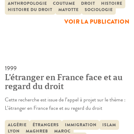
historiens), à partir de l’article 75 de la Constitution qui
ANTHROPOLOGIE
COUTUME
DROIT
HISTOIRE
HISTOIRE DU DROIT
MAYOTTE
SOCIOLOGIE
permet aux Mahorais, en théorie, d’être régis par la
coutume pour toutes les questions relevant de leur statut
VOIR LA PUBLICATION
personnel. La coutume mahoraise […]
1999
L’étranger en France face et au
regard du droit
Cette recherche est issue de l’appel à projet sur le thème :
L’étranger en France face et au regard du droit
ALGÉRIE
ÉTRANGERS
IMMIGRATION
ISLAM
LYON
MAGHREB
MAROC