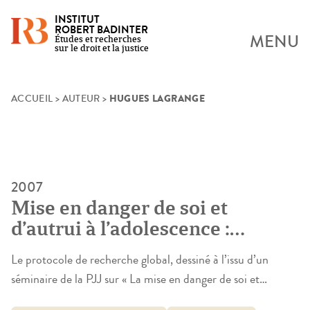
INSTITUT
ROBERT BADINTER
MENU
Études et recherches
sur le droit et la justice
HUGUES LAGRANGE
Skip
ACCUEIL
>
AUTEUR
>
to
content
2007
Mise en danger de soi et
d’autrui à l’adolescence :
inconduites et interventions
Le protocole de recherche global, dessiné à l’issu d’un
sociales
séminaire de la PJJ sur « La mise en danger de soi et
d’autrui à l’adolescence », ambitionnait de comparer – dans