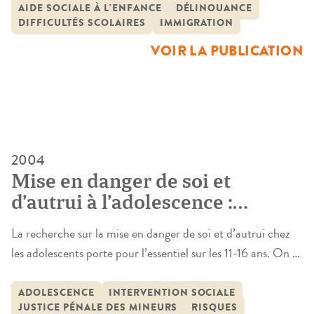
des sites urbains qui comportent des ZUS et des quartiers
AIDE SOCIALE À L'ENFANCE
DÉLINQUANCE
DIFFICULTÉS SCOLAIRES
IMMIGRATION
hors ZUS, formés de classes moyennes et surtout
populaires, partiellement issues de l’immigration – […]
VOIR LA PUBLICATION
2004
Mise en danger de soi et
d’autrui à l’adolescence :
inconduites et interventions
La recherche sur la mise en danger de soi et d’autrui chez
sociales
les adolescents porte pour l’essentiel sur les 11-16 ans. On a
développé des éléments de cadrage sur les inconduites de
l’ensemble des mineurs de 18 ans dans une « société ouverte
ADOLESCENCE
INTERVENTION SOCIALE
JUSTICE PÉNALE DES MINEURS
RISQUES
à la compétition économique », dont les réponses