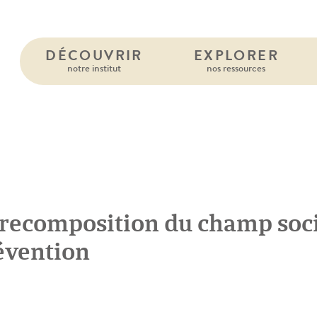
DÉCOUVRIR
EXPLORER
notre institut
nos ressources
 recomposition du champ socia
évention