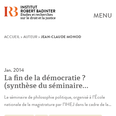
INSTITUT
ROBERT BADINTER
MENU
Études et recherches
sur le droit et la justice
JEAN-CLAUDE MONOD
Skip
ACCUEIL
>
AUTEUR
>
to
content
Jan. 2014
La fin de la démocratie ?
(synthèse du séminaire
d’initiation à la philosophie
Le séminaire de philosophie politique, organisé à l’École
politique)
nationale de la magistrature par l’IHEJ dans le cadre de la
formation continue des magistrats, avait cette année pour