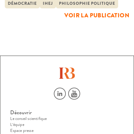
thème « La fin de la démocratie ? ». Depuis la chute de
DÉMOCRATIE
IHEJ
PHILOSOPHIE POLITIQUE
l’union soviétique et le triomphe du modèle de la
VOIR LA PUBLICATION
démocratie libérale, l’histoire semble achevée. Les […]
Découvrir
Le conseil scientifique
L’équipe
Espace presse