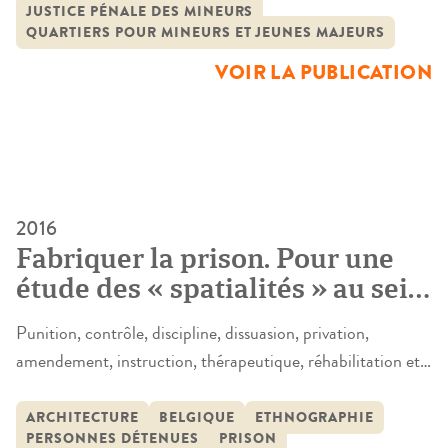
placements et replacements, dont les jeunes sous main de
JUSTICE PÉNALE DES MINEURS
QUARTIERS POUR MINEURS ET JEUNES MAJEURS
justice font l’objet et qui sont à l’origine de ce que nombre
de personnels de justice nomment « la discontinuité
VOIR LA PUBLICATION
éducative » et la […]
2016
Fabriquer la prison. Pour une
étude des « spatialités » au sein
de cinq prisons belges et
Punition, contrôle, discipline, dissuasion, privation,
françaises
amendement, instruction, thérapeutique, réhabilitation et
depuis peu intégration de certains principes urbains; les
fonctions relatives à l’enfermement carcéral ne cessent de
ARCHITECTURE
BELGIQUE
ETHNOGRAPHIE
PERSONNES DÉTENUES
PRISON
se multiplier y compris pour s’opposer les unes aux autres.