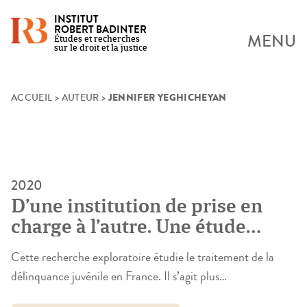
INSTITUT
ROBERT BADINTER
MENU
Études et recherches
sur le droit et la justice
JENNIFER YEGHICHEYAN
Skip
ACCUEIL
>
AUTEUR
>
to
content
2020
D’une institution de prise en
charge à l’autre. Une étude
exploratoire des socialisations
Cette recherche exploratoire étudie le traitement de la
institutionnelles des mineurs
délinquance juvénile en France. Il s’agit plus
sous main de justice
particulièrement de prendre au sérieux les nombreux