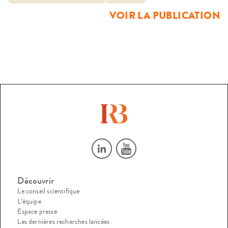
La fabrique de la prison, des programmes de construction,
VOIR LA PUBLICATION
aux premières esquisses en passant par les réaménagements
quotidiens, est […]
Découvrir
Le conseil scientifique
L’équipe
Espace presse
Les dernières recherches lancées