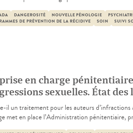
ques ». La méthodologie employée est qualitative 
tretiens – en France et au Canada – et recherc
ADA
DANGEROSITÉ
NOUVELLE PÉNOLOGIE
PSYCHIATR
RAMMES DE PRÉVENTION DE LA RÉCIDIVE
SOIN
SUIVI S
lyses ont été […]
6
 prise en charge pénitentiair
gressions sexuelles. État des 
uvelles pratiques
e-il un traitement pour les auteurs d’infractions
e met en place l’Administration pénitentiaire, pr
ant l’incarcération mais aussi en milieu ouvert ?