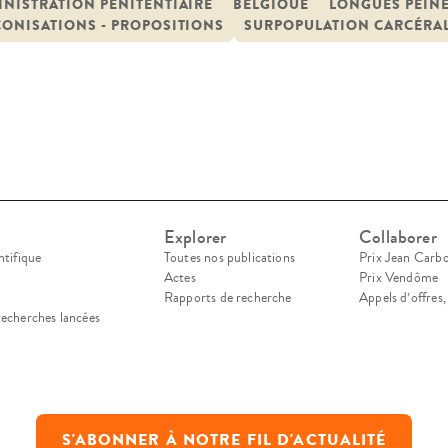
e à une commande du Ministère de la Justice, d
NISTRATION PÉNITENTIAIRE
BELGIQUE
LONGUES PEIN
ONISATIONS - PROPOSITIONS
SURPOPULATION CARCÉRA
rdisciplinaire de Recherche Appliquée au […]
Explorer
Collaborer
ntifique
Toutes nos publications
Prix Jean Carb
Actes
Prix Vendôme
Rapports de recherche
Appels d’offres
recherches lancées
S'ABONNER À NOTRE FIL D'ACTUALITÉ