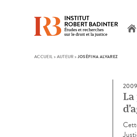
INSTITUT
ROBERT BADINTER
Études et recherches
sur le droit et la justice
JOSÉFINA ALVAREZ
Skip
ACCUEIL
>
AUTEUR
>
to
content
200
La
d’a
d’é
Cette
Justi