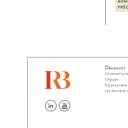
suit
ADMI
PRÉC
Inte
Découvrir
Le conseil scie
L’équipe
Espace presse
Les dernières 