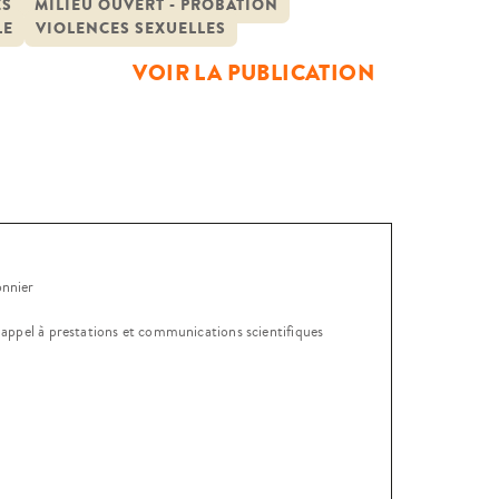
eux chercheures du Centre
ES
MILIEU OUVERT - PROBATION
LE
VIOLENCES SEXUELLES
VOIR LA PUBLICATION
onnier
, appel à prestations et communications scientifiques