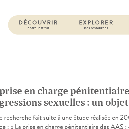
DÉCOUVRIR
EXPLORER
notre institut
nos ressources
9
 prise en charge pénitentiair
gressions sexuelles : un obje
volutions institutionnelles e
 recherche fait suite à une étude réalisée en 20
ce : « La prise en charge pénitentiaire des AAS : 