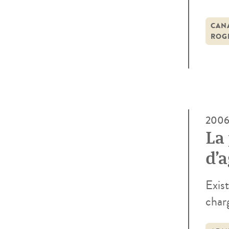
prati
d’en
CAN
ROG
d’ana
200
La
d’a
no
Exist
charg
pend