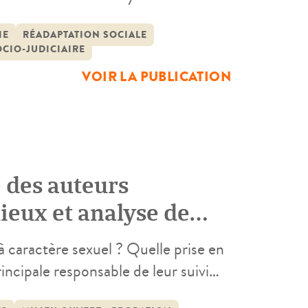
: observation, réalisation
he documentaire. Deux voies
IE
RÉADAPTATION SOCIALE
OCIO-JUDICIAIRE
VOIR LA PUBLICATION
e des auteurs
lieux et analyse de
 à caractère sexuel ? Quelle prise en
incipale responsable de leur suivi
Afin de répondre à ces questions et