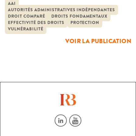
vogue, dont l’usage s’est imposé dans presque toutes les
AAI
AUTORITÉS ADMINISTRATIVES INDÉPENDANTES
sciences humaines et sociales. Dans le champ juridique, le
DROIT COMPARÉ
DROITS FONDAMENTAUX
terme est employé aussi bien par le législateur que par les
EFFECTIVITÉ DES DROITS
PROTECTION
juges : l’identification d’une […]
VULNÉRABILITÉ
VOIR LA PUBLICATION