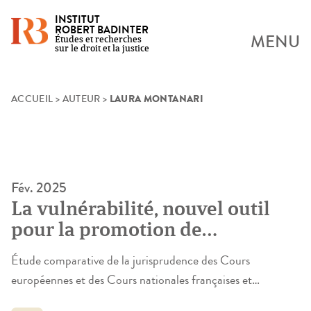
INSTITUT
ROBERT BADINTER
MENU
Études et recherches
sur le droit et la justice
LAURA MONTANARI
Skip
ACCUEIL
>
AUTEUR
>
to
content
Fév. 2025
La vulnérabilité, nouvel outil
pour la promotion de
l’effectivité des droits
Étude comparative de la jurisprudence des Cours
fondamentaux ?
européennes et des Cours nationales françaises et
italiennes La vulnérabilité apparaît comme une notion en