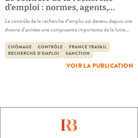
d’emploi : normes, agents,
contentieux (2008-2024)
Le contrôle de la recherche d’emploi est devenu depuis une
dizaine d’années une composante importante de la lutte
contre le chômage, une évolution qui s’accélère en raison
des orientations données lors du passage de Pôle emploi à
CHÔMAGE
CONTRÔLE
FRANCE TRAVAIL
RECHERCHE D’EMPLOI
SANCTION
France Travail. Bien que la procédure de contrôle ait des
conséquences cruciales pour des centaines de milliers de
VOIR LA PUBLICATION
[…]