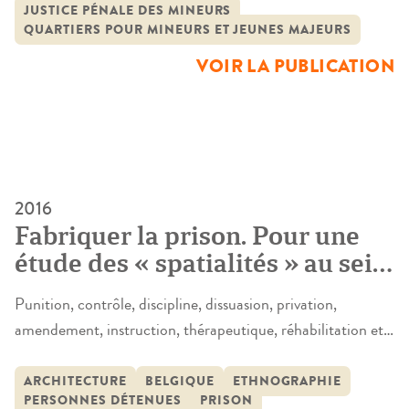
placements et replacements, dont les jeunes sous main de
JUSTICE PÉNALE DES MINEURS
QUARTIERS POUR MINEURS ET JEUNES MAJEURS
justice font l’objet et qui sont à l’origine de ce que nombre
de personnels de justice nomment « la discontinuité
VOIR LA PUBLICATION
éducative » et la […]
2016
Fabriquer la prison. Pour une
étude des « spatialités » au sein
de cinq prisons belges et
Punition, contrôle, discipline, dissuasion, privation,
françaises
amendement, instruction, thérapeutique, réhabilitation et
depuis peu intégration de certains principes urbains; les
fonctions relatives à l’enfermement carcéral ne cessent de
ARCHITECTURE
BELGIQUE
ETHNOGRAPHIE
PERSONNES DÉTENUES
PRISON
se multiplier y compris pour s’opposer les unes aux autres.