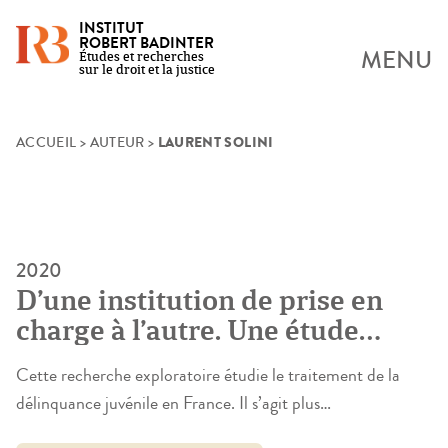
INSTITUT
ROBERT BADINTER
MENU
Études et recherches
sur le droit et la justice
LAURENT SOLINI
Skip
ACCUEIL
>
AUTEUR
>
to
content
2020
D’une institution de prise en
charge à l’autre. Une étude
exploratoire des socialisations
Cette recherche exploratoire étudie le traitement de la
institutionnelles des mineurs
délinquance juvénile en France. Il s’agit plus
sous main de justice
particulièrement de prendre au sérieux les nombreux