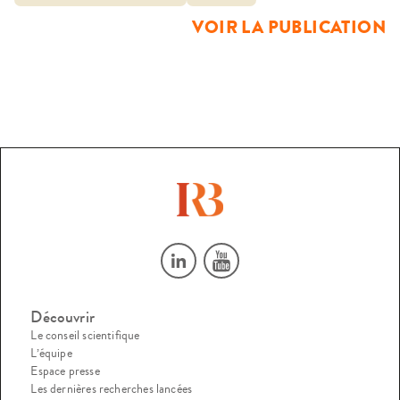
La fabrique de la prison, des programmes de construction,
VOIR LA PUBLICATION
aux premières esquisses en passant par les réaménagements
quotidiens, est […]
Découvrir
Le conseil scientifique
L’équipe
Espace presse
Les dernières recherches lancées