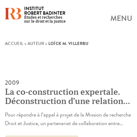
INSTITUT
ROBERT BADINTER
MENU
Études et recherches
sur le droit et la justice
LOÏCK M. VILLERBU
Skip
ACCUEIL
>
AUTEUR
>
to
content
2009
La co-construction expertale.
Déconstruction d’une relation
paradoxale
Pour répondre à l’appel à projet de la Mission de recherche
Droit et Justice, un partenariat de collaboration entre
l’Institut de Criminologie et Sciences Humaines et l’École