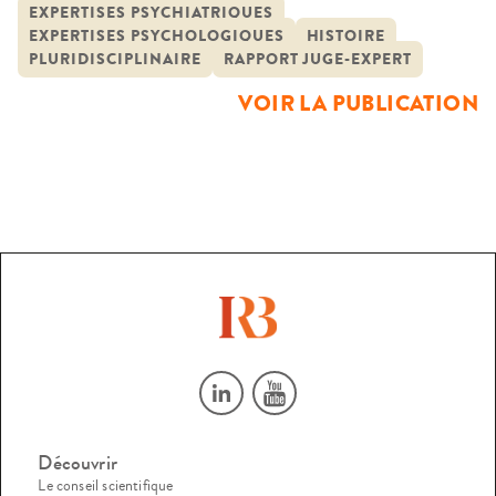
nationale de la magistrature a été mis en place en 2007
EXPERTISES PSYCHIATRIQUES
EXPERTISES PSYCHOLOGIQUES
HISTOIRE
pour analyser les rapports juges-experts, dans les pratiques
PLURIDISCIPLINAIRE
RAPPORT JUGE-EXPERT
ordinaires que les uns avaient des autres. Cette recherche
VOIR LA PUBLICATION
[…]
Découvrir
Le conseil scientifique