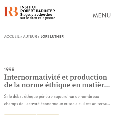
INSTITUT
ROBERT BADINTER
MENU
Études et recherches
sur le droit et la justice
LORI LUTHER
Skip
ACCUEIL
>
AUTEUR
>
to
content
1998
Internormativité et production
de la norme éthique en matière
biomédicale
Si le débat éthique pénètre aujourd’hui de nombreux
champs de l’activité économique et sociale, il est un terrain
qui a toujours été plus que les autres propice à la réflexion