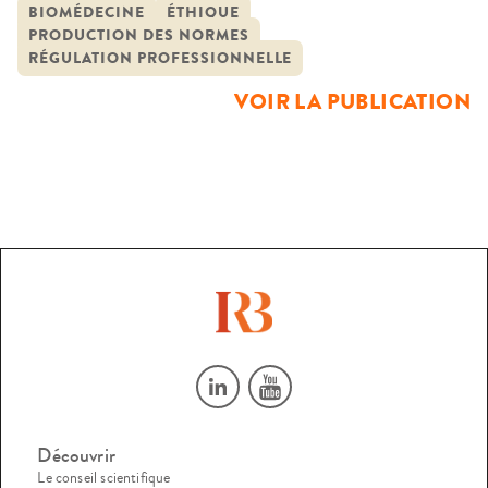
éthique : la relation médicale. En effet, de tout temps, le
BIOMÉDECINE
ÉTHIQUE
PRODUCTION DES NORMES
médecin, homme de savoir, a été appelé à prendre des
RÉGULATION PROFESSIONNELLE
décisions concernant la santé, […]
VOIR LA PUBLICATION
Découvrir
Le conseil scientifique