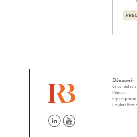
de p
le lé
PRÉ
Découvrir
Le conseil scie
L’équipe
Espace presse
Les dernières 