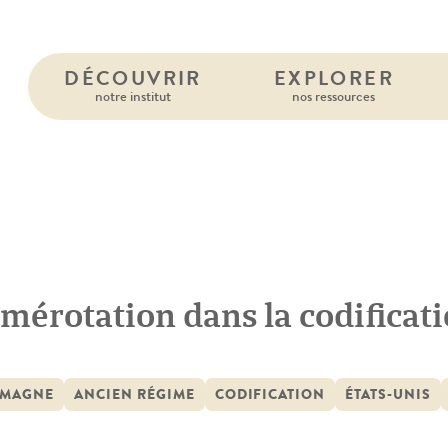
DÉCOUVRIR
EXPLORER
notre institut
nos ressources
mérotation dans la codificat
EMAGNE
ANCIEN RÉGIME
CODIFICATION
ÉTATS-UNIS