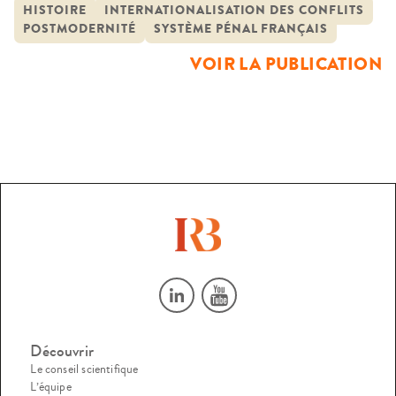
avec les principes qui fondent le système pénal français. Le
HISTOIRE
INTERNATIONALISATION DES CONFLITS
POSTMODERNITÉ
SYSTÈME PÉNAL FRANÇAIS
concept de postmodernité pouvait apparaître le plus
adapté pour servir de grille de lecture, tant la
VOIR LA PUBLICATION
mondialisation des échanges, l’internationalisation des
conflits et […]
Découvrir
Le conseil scientifique
L’équipe