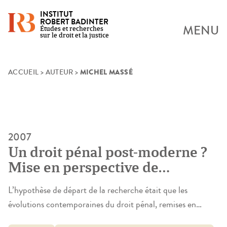
INSTITUT
ROBERT BADINTER
MENU
Études et recherches
sur le droit et la justice
MICHEL MASSÉ
Skip
ACCUEIL
>
AUTEUR
>
to
content
2007
Un droit pénal post-moderne ?
Mise en perspective de
certaines évolutions
L’hypothèse de départ de la recherche était que les
contemporaines
évolutions contemporaines du droit pénal, remises en
perspective historique, semblaient traduire des ruptures