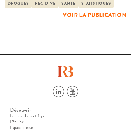
taux de réincarcération évalué sur une période de 24
DROGUES
RÉCIDIVE
SANTÉ
STATISTIQUES
mois.Les objectifs secondaires de l’étude sont les suivants :–
VOIR LA PUBLICATION
analyser les facteurs associés à la poursuite de la
substitution pendant l’incarcération.– étudier […]
Découvrir
Le conseil scientifique
L’équipe
Espace presse