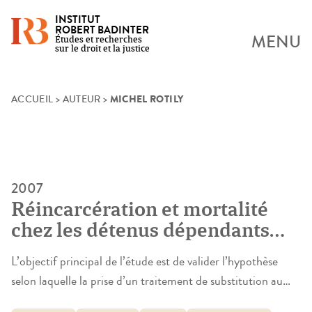
INSTITUT
ROBERT BADINTER
MENU
Études et recherches
sur le droit et la justice
MICHEL ROTILY
Skip
ACCUEIL
>
AUTEUR
>
to
content
2007
Réincarcération et mortalité
chez les détenus dépendants
aux opiacés : une étude de
L’objectif principal de l’étude est de valider l’hypothèse
cohorte prospective (2003-
selon laquelle la prise d’un traitement de substitution au
2006)
cours de la détention permet de réduire significativement le