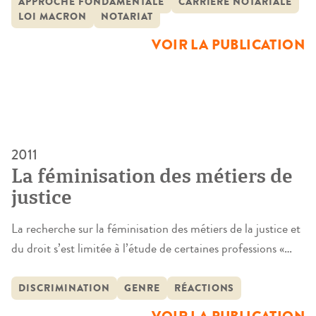
APPROCHE FONDAMENTALE
CARRIÈRE NOTARIALE
exercées par les institutions européennes, ont amené à
LOI MACRON
NOTARIAT
s’interroger sur la place du notariat dans le système
VOIR LA PUBLICATION
juridique continental et […]
2011
La féminisation des métiers de
justice
La recherche sur la féminisation des métiers de la justice et
du droit s’est limitée à l’étude de certaines professions «
clefs ». En d’autres termes, le groupe s’est concentré sur les
professions les plus représentatives du monde de la Justice
DISCRIMINATION
GENRE
RÉACTIONS
et du droit afin de pouvoir dégager, par une méthode