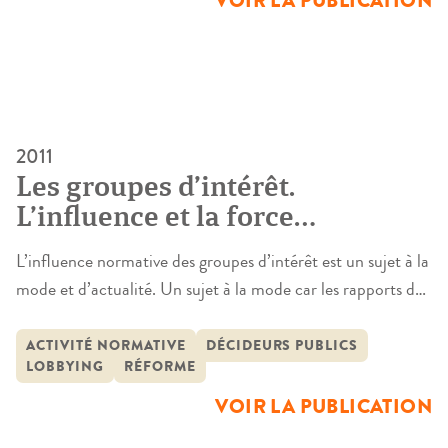
VOIR LA PUBLICATION
inductive, un certain nombre […]
2011
Les groupes d’intérêt.
L’influence et la force
normative des groupes d’intérêt
L’influence normative des groupes d’intérêt est un sujet à la
: identification, utilité et
mode et d’actualité. Un sujet à la mode car les rapports de
encadrement
force entre les décideurs publics et les groupements privés
est une question récurrente dans l’histoire institutionnelle
ACTIVITÉ NORMATIVE
DÉCIDEURS PUBLICS
LOBBYING
RÉFORME
française. Un sujet d’actualité car les commissions et autres
comités de réflexion ne cessent de se multiplier […]
VOIR LA PUBLICATION