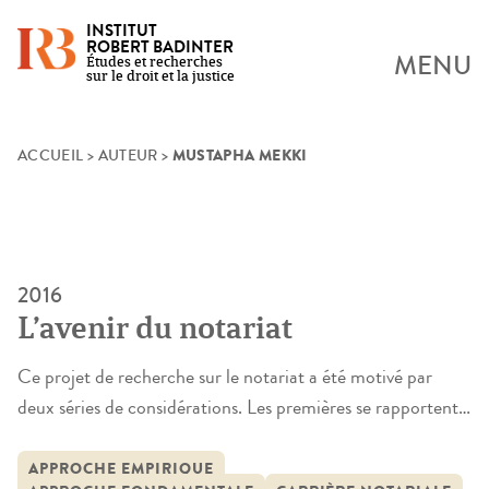
INSTITUT
ROBERT BADINTER
MENU
Études et recherches
sur le droit et la justice
MUSTAPHA MEKKI
Skip
ACCUEIL
>
AUTEUR
>
to
content
2016
L’avenir du notariat
Ce projet de recherche sur le notariat a été motivé par
deux séries de considérations. Les premières se rapportent à
l’environnement du notariat. La globalisation, l’idéologie
dominante du marché, les mutations de l’Etat, les pressions
APPROCHE EMPIRIQUE