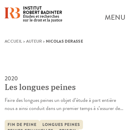
INSTITUT
ROBERT BADINTER
MENU
Études et recherches
sur le droit et la justice
NICOLAS DERASSE
Skip
ACCUEIL
>
AUTEUR
>
to
content
2020
Les longues peines
Faire des longues peines un objet d’étude à part entière
nous a ainsi conduit dans un premier temps à s’assurer de
leur légitimité (Partie 1 : Légitimer). Or, celle-ci ne semble
pas devoir être contestée. Ces peines sont légales aussi bien
FIN DE PEINE
LONGUES PEINES