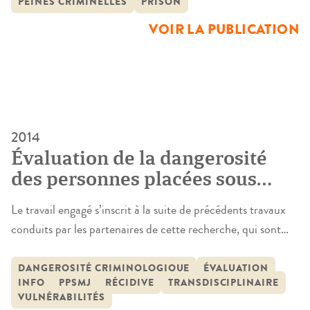
PEINES CRIMINELLES
PRISON
au regard du droit interne que des exigences européennes.
Ces peines sont aussi légitimes car […]
VOIR LA PUBLICATION
2014
Évaluation de la dangerosité
des personnes placées sous
main de justice. Construction et
Le travail engagé s’inscrit à la suite de précédents travaux
mise en œuvre d’un guide
conduits par les partenaires de cette recherche, qui sont
d’investigation forensique à
autant de supports privilégiés aux présents développements.
destination des professionnels
Il importait de croiser les données obtenues comme les
DANGEROSITÉ CRIMINOLOGIQUE
ÉVALUATION
intervenant auprès des
INFO
PPSMJ
RÉCIDIVE
TRANSDISCIPLINAIRE
regards et les approches adoptés, de favoriser une mise en
VULNÉRABILITÉS
personnes placées sous main de
synergie des productions antérieures, afin d’apporter une