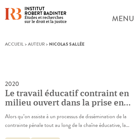
INSTITUT
ROBERT BADINTER
MENU
Études et recherches
sur le droit et la justice
NICOLAS SALLÉE
Skip
ACCUEIL
>
AUTEUR
>
to
content
2020
Le travail éducatif contraint en
milieu ouvert dans la prise en
charge pénale des mineurs.
Alors qu’on assiste à un processus de dissémination de la
Regards croisés France-Québec.
contrainte pénale tout au long de la chaîne éducative, la
Des professionnalités aux
principale question a résidé dans l’examen de la tension