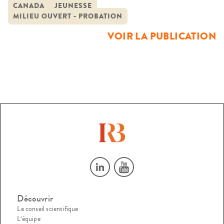
gouvernementalités
accompagnement/contrôle des pratiques des agents
CANADA
JEUNESSE
MILIEU OUVERT - PROBATION
chargés du suivi hors les murs et en « milieu ouvert » dits «
éducateurs » en France, et « délégués jeunesse » […]
VOIR LA PUBLICATION
Découvrir
Le conseil scientifique
L’équipe