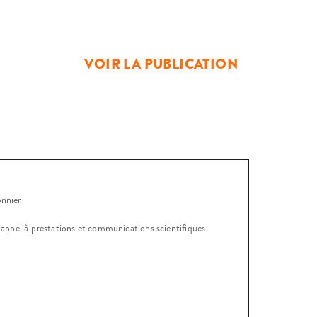
 : alors que la corruption semble
 que telle en raison de la médiation
VOIR LA PUBLICATION
onnier
, appel à prestations et communications scientifiques