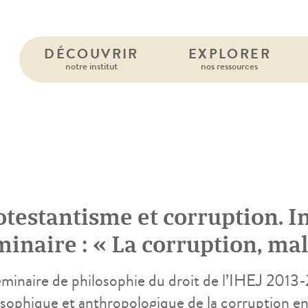
DÉCOUVRIR
EXPLORER
notre institut
nos ressources
otestantisme et corruption. I
inaire : « La corruption, mal
mocratie »
éminaire de philosophie du droit de l’IHEJ 2013
osophique et anthropologique de la corruption en