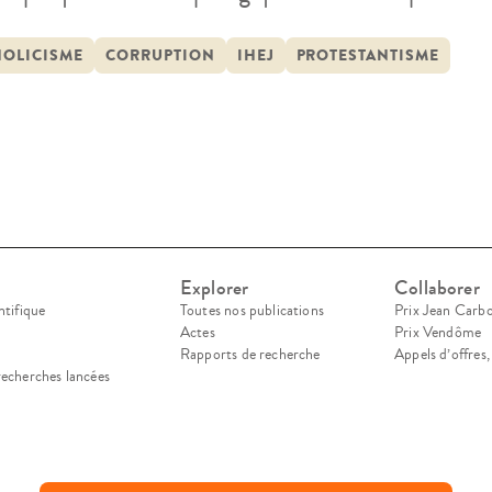
gieuse et en partant notamment du constat suivant
quée” par le catholicisme et non regardée en tant
HOLICISME
CORRUPTION
IHEJ
PROTESTANTISME
…]
Explorer
Collaborer
ntifique
Toutes nos publications
Prix Jean Carb
Actes
Prix Vendôme
Rapports de recherche
Appels d’offres
recherches lancées