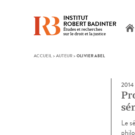
INSTITUT
ROBERT BADINTER
Études et recherches
sur le droit et la justice
OLIVIER ABEL
Skip
ACCUEIL
>
AUTEUR
>
to
content
2014
Pr
sém
dé
Le s
phil