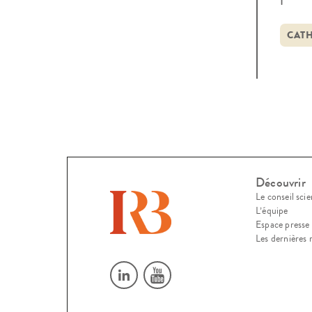
reli
“mas
CAT
de [
Découvrir
Le conseil scie
L’équipe
Espace presse
Les dernières 