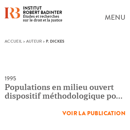
INSTITUT
ROBERT BADINTER
MENU
Études et recherches
sur le droit et la justice
P. DICKES
Skip
ACCUEIL
>
AUTEUR
>
to
content
1995
Populations en milieu ouvert
dispositif méthodologique pour
le casier judiciaire.
Descriptions des sujets et
VOIR LA PUBLICATION
prévision des condamnations