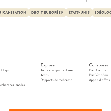
ressée la présente recherche, à partir de la doub
 un discours juridique et politique et que ce disc
RICANISATION
DROIT EUROPÉEN
ÉTATS-UNIS
IDÉOLOG
Explorer
Collaborer
ntifique
Toutes nos publications
Prix Jean Carb
Actes
Prix Vendôme
Rapports de recherche
Appels d’offres
recherches lancées