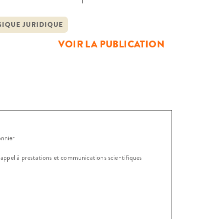
le hypothèse que cette référence
ours semblait reposer à la fois sur des
IQUE JURIDIQUE
VOIR LA PUBLICATION
onnier
, appel à prestations et communications scientifiques