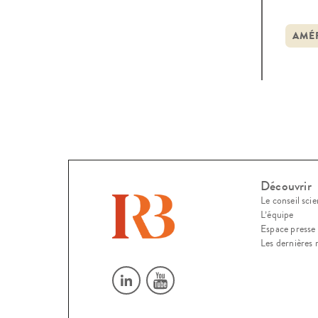
inté
était
AMÉ
[…]
Découvrir
Le conseil scie
L’équipe
Espace presse
Les dernières 