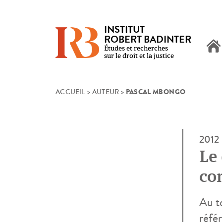
INSTITUT
ROBERT BADINTER
Études et recherches
sur le droit et la justice
PASCAL MBONGO
Skip
ACCUEIL
>
AUTEUR
>
to
content
2012
Le
co
am
Au to
référ