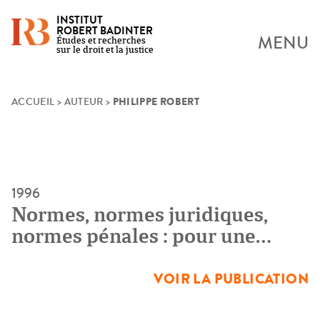
INSTITUT
ROBERT BADINTER
MENU
Études et recherches
sur le droit et la justice
PHILIPPE ROBERT
Skip
ACCUEIL
>
AUTEUR
>
to
content
1996
Normes, normes juridiques,
normes pénales : pour une
sociologie des frontières
[Séminaire de recherche]
VOIR LA PUBLICATION