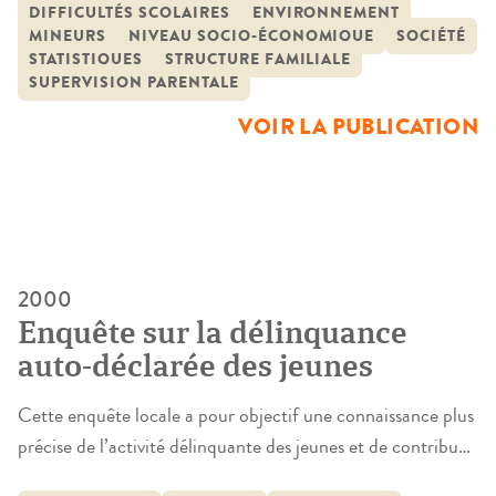
représentations et de jugement de valeurs : « la famille
DIFFICULTÉS SCOLAIRES
ENVIRONNEMENT
MINEURS
NIVEAU SOCIO-ÉCONOMIQUE
SOCIÉTÉ
explique t-elle la délinquance des jeunes » ? La famille a
STATISTIQUES
STRUCTURE FAMILIALE
toujours été définie comme une institution fondamentale
SUPERVISION PARENTALE
de la société parce […]
VOIR LA PUBLICATION
2000
Enquête sur la délinquance
auto-déclarée des jeunes
Cette enquête locale a pour objectif une connaissance plus
précise de l’activité délinquante des jeunes et de contribuer
à une meilleure adaptation des réponses locales à