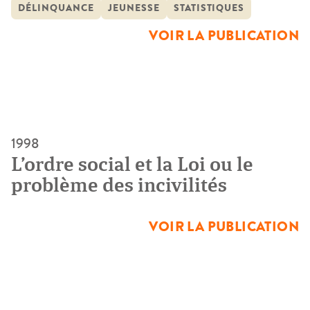
l’insécurité. Le moyen utilisé de connaître cette
DÉLINQUANCE
JEUNESSE
STATISTIQUES
délinquance est de faire parier les auteurs eux-mêmes : il
VOIR LA PUBLICATION
s’agit de mesurer la délinquance auto-déclarée.
1998
L’ordre social et la Loi ou le
problème des incivilités
VOIR LA PUBLICATION