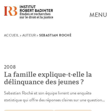
INSTITUT
ROBERT BADINTER
MENU
Études et recherches
sur le droit et la justice
SEBASTIAN ROCHÉ
Skip
ACCUEIL
>
AUTEUR
>
to
content
2008
La famille explique-t-elle la
délinquance des jeunes ?
Sebastian Roché et son équipe livrent une enquête
statistique qui offre des réponses claires sur une question
apparemment simple, mais polémique, pétrie de