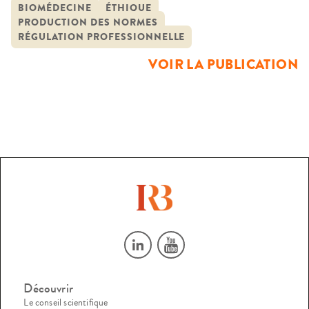
éthique : la relation médicale. En effet, de tout temps, le
BIOMÉDECINE
ÉTHIQUE
PRODUCTION DES NORMES
médecin, homme de savoir, a été appelé à prendre des
RÉGULATION PROFESSIONNELLE
décisions concernant la santé, […]
VOIR LA PUBLICATION
Découvrir
Le conseil scientifique