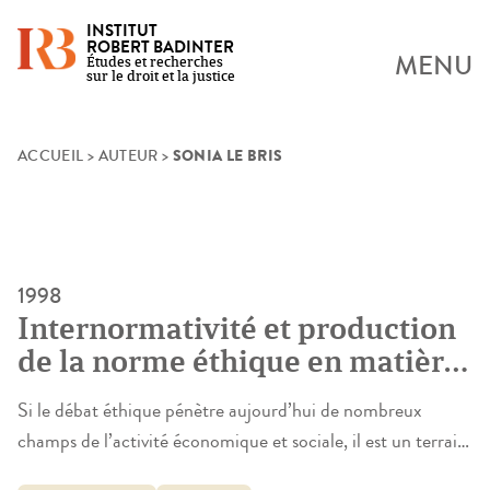
INSTITUT
ROBERT BADINTER
MENU
Études et recherches
sur le droit et la justice
SONIA LE BRIS
Skip
ACCUEIL
>
AUTEUR
>
to
content
1998
Internormativité et production
de la norme éthique en matière
biomédicale
Si le débat éthique pénètre aujourd’hui de nombreux
champs de l’activité économique et sociale, il est un terrain
qui a toujours été plus que les autres propice à la réflexion