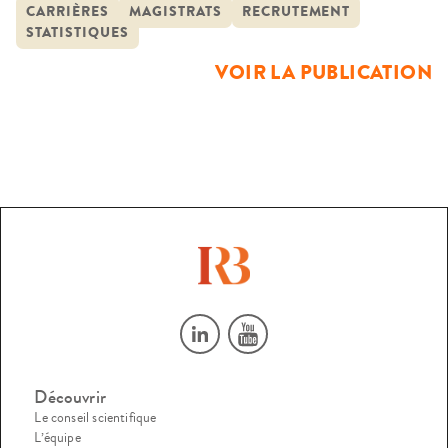
croissance relative inférieure presque de moitié à celle des
CARRIÈRES
MAGISTRATS
RECRUTEMENT
STATISTIQUES
années 1980. D’autre part, les fluctuations du recrutement
dans les 30 ou 40 […]
VOIR LA PUBLICATION
Découvrir
Le conseil scientifique
L’équipe