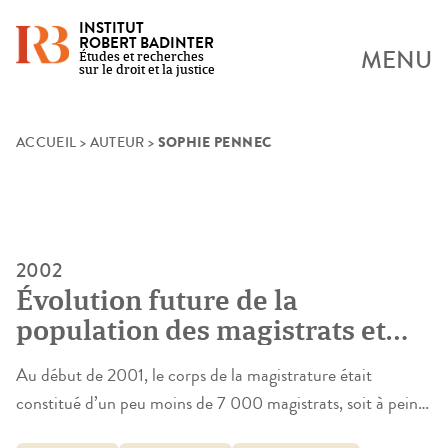
INSTITUT
ROBERT BADINTER
MENU
Études et recherches
sur le droit et la justice
SOPHIE PENNEC
Skip
ACCUEIL
>
AUTEUR
>
to
content
2002
Évolution future de la
population des magistrats et
perspectives de carrière
Au début de 2001, le corps de la magistrature était
constitué d’un peu moins de 7 000 magistrats, soit à peine
700 de plus que dix ans plus tôt, ce qui représente une