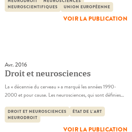
NEURODROIT
NEUROSCIENCES
partout et elles connaissent un engouement spectaculaire.
NEUROSCIENTIFIQUES
UNION EUROPÉENNE
Qu’il s’agisse des États-Unis ou de l’Union européenne, de
VOIR LA PUBLICATION
nombreux travaux de recherche ont […]
Avr. 2016
Droit et neurosciences
La « décennie du cerveau » a marqué les années 1990-
2000 et pour cause. Les neurosciences, qui sont définies
comme l’étude de l’architecture et du fonctionnement des
systèmes nerveux centraux et périphériques, sont désormais
DROIT ET NEUROSCIENCES
ÉTAT DE L'ART
NEURODROIT
partout et elles connaissent un engouement spectaculaire.
Qu’il s’agisse des États-Unis ou de l’Union européenne, de
VOIR LA PUBLICATION