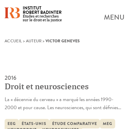
INSTITUT
ROBERT BADINTER
MENU
Études et recherches
sur le droit et la justice
VICTOR GENEVES
Skip
ACCUEIL
>
AUTEUR
>
to
content
2016
Droit et neurosciences
La « décennie du cerveau » a marqué les années 1990-
2000 et pour cause. Les neurosciences, qui sont définies
comme l’étude de l’architecture et du fonctionnement des
systèmes nerveux centraux et périphériques, sont désormais
EEG
ÉTATS-UNIS
ÉTUDE COMPARATIVE
MEG